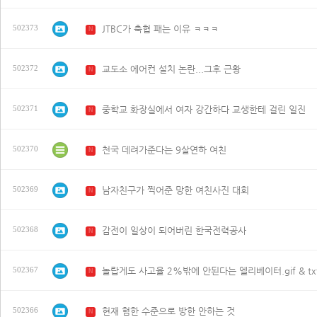
JTBC가 축협 패는 이유 ㅋㅋㅋ
502373
N
교도소 에어컨 설치 논란...그후 근황
502372
N
중학교 화장실에서 여자 강간하다 교생한테 걸린 일진
502371
N
천국 데려가준다는 9살연하 여친
502370
N
남자친구가 찍어준 망한 여친사진 대회
502369
N
감전이 일상이 되어버린 한국전력공사
502368
N
놀랍게도 사고율 2%밖에 안된다는 엘리베이터.gif & tx
502367
N
현재 혐한 수준으로 방한 안하는 것
502366
N