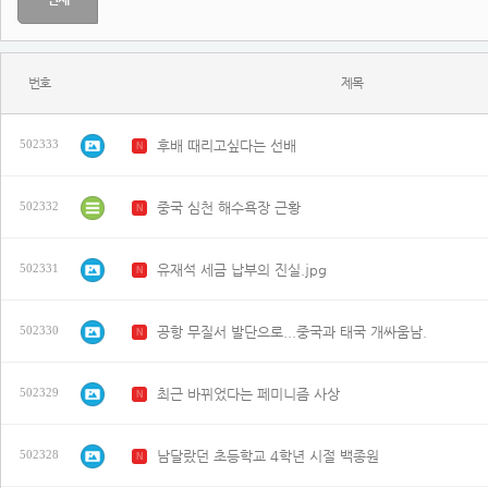
번호
제목
후배 때리고싶다는 선배
502333
N
중국 심천 해수욕장 근황
502332
N
유재석 세금 납부의 진실.jpg
502331
N
공항 무질서 발단으로...중국과 태국 개싸움남.
502330
N
최근 바뀌었다는 페미니즘 사상
502329
N
남달랐던 초등학교 4학년 시절 백종원
502328
N