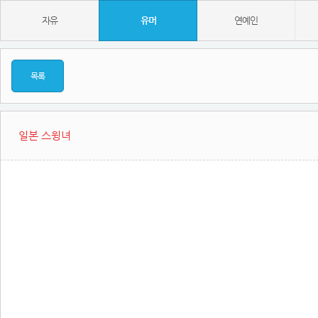
자유
유머
연예인
목록
일본 스윙녀