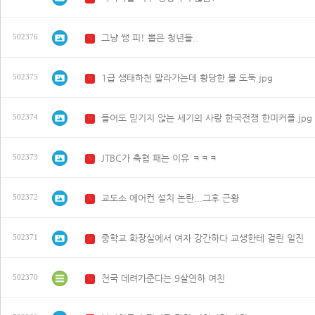
그냥 쌩 피! 뽑은 청년들..
502376
N
1급 생태하천 말라가는데 황당한 물 도둑.jpg
502375
N
들어도 믿기지 않는 세기의 사랑 한국전쟁 한미커플.jpg
502374
N
JTBC가 축협 패는 이유 ㅋㅋㅋ
502373
N
교도소 에어컨 설치 논란...그후 근황
502372
N
중학교 화장실에서 여자 강간하다 교생한테 걸린 일진
502371
N
천국 데려가준다는 9살연하 여친
502370
N