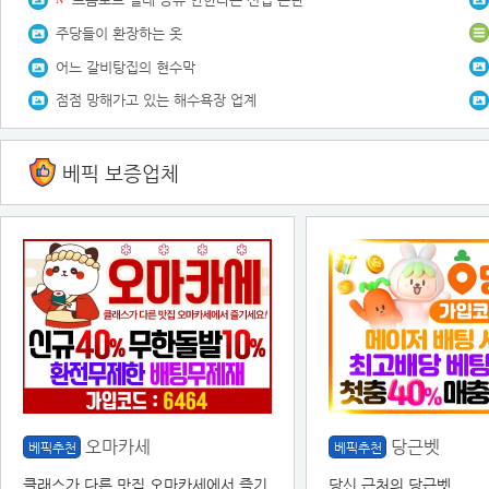
주당들이 환장하는 옷
어느 갈비탕집의 현수막
점점 망해가고 있는 해수욕장 업계
베픽 보증업체
오마카세
당근벳
베픽추천
베픽추천
클래스가 다른 맛집 오마카세에서 즐기
당신 근처의 당근벳