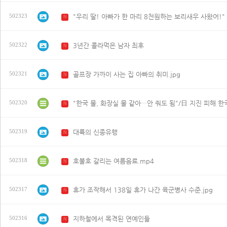
"우리 딸! 아빠가 한 마리 8천원하는 보리새우 사왔어!"
502323
N
3년간 콜라먹은 남자 최후
502322
N
골프장 가까이 사는 집 아빠의 취미.jpg
502321
N
502320
N
대륙의 신종유행
502319
N
호불호 갈리는 여름음료.mp4
502318
N
휴가 조작해서 138일 휴가 나간 육군병사 수준.jpg
502317
N
지하철에서 목격된 연예인들
502316
N