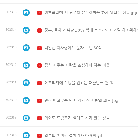
이혼숙려캠프] 남편이 은둔생활을 하게 됐다는 이유.jpg
502315
N
정부, 올해 가석방 30% 확대 ㄷ "교도소 과밀 해소위해
502314
N
네일샵 여사장에게 문자 보낸 80대
502313
N
점심 사주는 사람을 조심해야 하는 이유
502312
N
아프리카에 희망을 전하는 대한민국 쌀 'K
502311
N
면허 따고 2주 만에 경차 산 사람의 최후.jpg
502310
N
의외로 트럼프가 절대로 하지 않는 것들
502309
N
일본의 에어컨 설치기사 아저씨.gif
502308
N