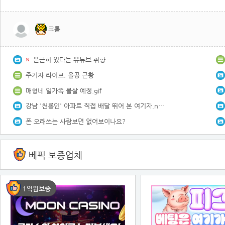
크롬
은근히 있다는 유튜브 취향
N
주기자 라이브. 올공 근황
매형네 일가족 몰살 예정.gif
강남 '천룡인' 아파트 직접 배달 뛰어 본 여기자.news
폰 오래쓰는 사람보면 없어보이나요?
베픽 보증업체
1억원보증