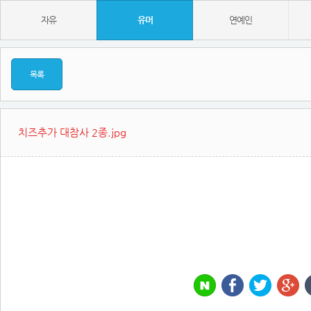
자유
유머
연예인
목록
치즈추가 대참사 2종.jpg