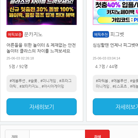
문카지노
피그벳
베픽보증
베픽추천
어른들을 위한 놀이터 & 제재없는 안전
심심할땐 언제나 피그벳에
놀이터 클라스의 차이를 느껴보세요
25-06-03 02:26:18
25-06-03 03:04:14
5점 / 92명
4.7점 / 44명
#에볼루션
,
#슬롯
,
#미니게임
,
#프라그
#파워볼
,
#에볼루션
,
#슬
마틱
,
#보타카지노
,
#아시아게이밍
미니게임
,
#E스포츠
,
#레
자세히보기
자세히보