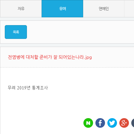
자유
유머
연예인
목록
전염병에 대처할 준비가 잘 되어있는나라.jpg
무려 2019년 통계조사