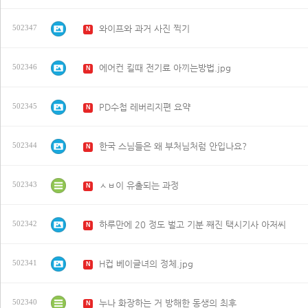
와이프와 과거 사진 찍기
502347
N
에어컨 킬때 전기료 아끼는방법.jpg
502346
N
PD수첩 레버리지편 요약
502345
N
한국 스님들은 왜 부처님처럼 안입나요?
502344
N
ㅅㅂ이 유출되는 과정
502343
N
하루만에 20 정도 벌고 기분 째진 택시기사 아저씨
502342
N
H컵 베이글녀의 정체.jpg
502341
N
누나 화장하는 거 방해한 동생의 최후
502340
N