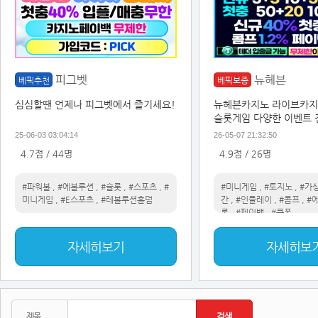
피그벳
뉴헤븐
베픽추천
베픽보증
심심할땐 언제나 피그벳에서 즐기세요!
뉴헤븐카지노 라이브카지
슬롯게임 다양한 이벤트 진
충·페이백 혜택과 빠른충
25-06-03 03:04:14
26-05-07 21:32:50
지원
4.7점 / 44명
4.9점 / 26명
#파워볼
,
#에볼루션
,
#슬롯
,
#스포츠
,
#
#미니게임
,
#토지노
,
#가
미니게임
,
#E스포츠
,
#레볼루션홀덤
간
,
#인플레이
,
#콤프
,
#
롯
,
#페이백
,
#쿠폰
자세히보기
자세히보