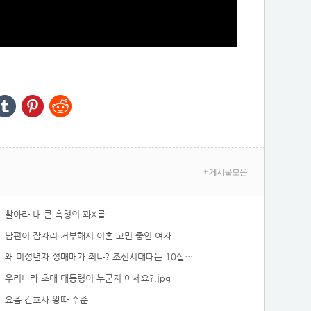
+ 게시물모음
빨아라 내 큰 흑형의 꽈X를
남편이 잠자리 거부해서 이혼 고민 중인 여자
왜 미성년자 성매매가 죄냐? 조선시대때는 10살짜리 여자도 신부로 맞이했
우리나라 초대 대통령이 누군지 아세요?.jpg
요즘 간호사 왕따 수준