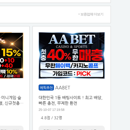
+ 보증업체 더보기
AABET
베픽추천
·미니게임·슬
대한민국 1등 배팅사이트 ! 최고 배당,
, 신규첫충·
빠른 충전, 무제한 환전
혜택과 빠른충전
25-10-07 17:19:58
4.8점 / 32명