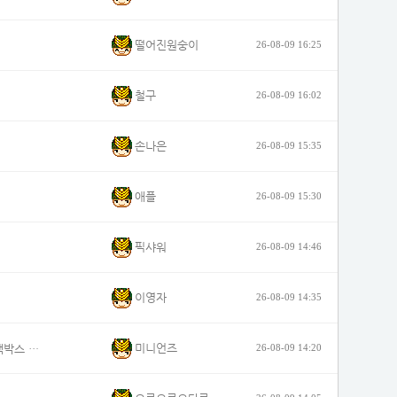
떨어진원숭이
26-08-09 16:25
철구
26-08-09 16:02
손나은
26-08-09 15:35
애플
26-08-09 15:30
픽샤워
26-08-09 14:46
이영자
26-08-09 14:35
미니언즈
4살·6살 딸 태우고 음주운전하다 사망사고 낸 엄마…블랙박스 공개
26-08-09 14:20