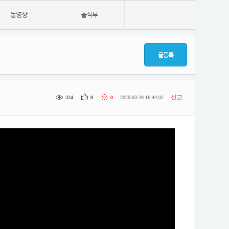
동영상
출석부
-
글등록
신고
324
0
0
2020-03-29 16:44:02