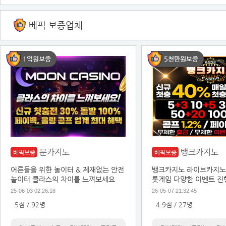
베픽 보증업체
1억원보증
5천만원보증
문카지노
뱅크카지노
베픽보증
베픽보증
어른들을 위한 놀이터 & 제재없는 안전
뱅크카지노 라이브카지노
놀이터 클라스의 차이를 느껴보세요
롯게임 다양한 이벤트 진행
재충·페이백·콤프 지급 
25-06-03 02:26:18
26-05-07 21:32:45
무제한환전 지원
5점 / 92명
4.9점 / 27명