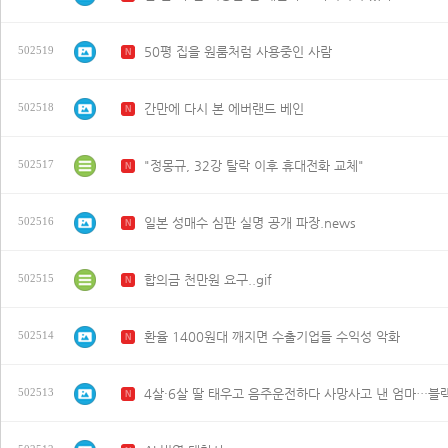
50평 집을 원룸처럼 사용중인 사람
502519
N
간만에 다시 본 에버랜드 베인
502518
N
"정몽규, 32강 탈락 이후 휴대전화 교체"
502517
N
일본 성매수 심판 실명 공개 파장.news
502516
N
합의금 천만원 요구..gif
502515
N
환율 1400원대 깨지면 수출기업들 수익성 악화
502514
N
502513
N