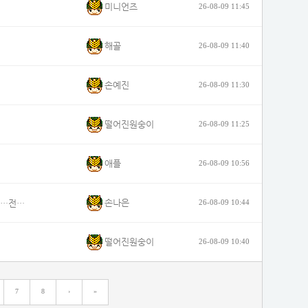
미니언즈
26-08-09 11:45
해골
26-08-09 11:40
손예진
26-08-09 11:30
떨어진원숭이
26-08-09 11:25
애플
26-08-09 10:56
손나은
10년간 한국 출전권 박탈하라, "2002년 기록 삭제하라"…전세계 난리
26-08-09 10:44
떨어진원숭이
26-08-09 10:40
7
8
›
»