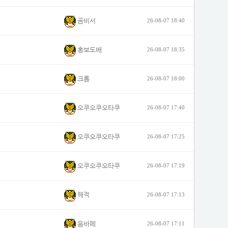
곰비서
26-08-07 18:40
홍보도배
26-08-07 18:35
크롬
26-08-07 18:00
오쿠오쿠오타쿠
26-08-07 17:40
오쿠오쿠오타쿠
26-08-07 17:25
오쿠오쿠오타쿠
26-08-07 17:19
해적
26-08-07 17:13
음바페
26-08-07 17:11