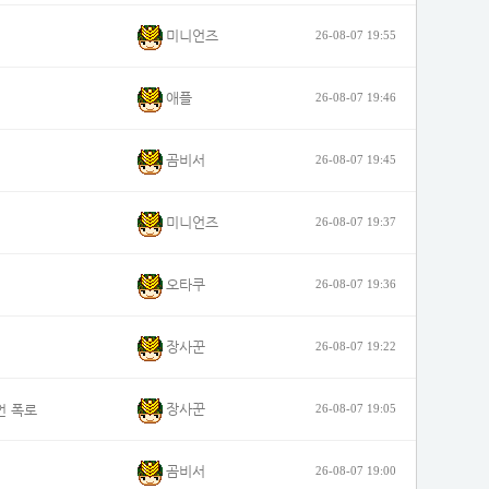
미니언즈
26-08-07 19:55
애플
26-08-07 19:46
곰비서
26-08-07 19:45
미니언즈
26-08-07 19:37
오타쿠
26-08-07 19:36
장사꾼
26-08-07 19:22
장사꾼
언 폭로
26-08-07 19:05
곰비서
26-08-07 19:00