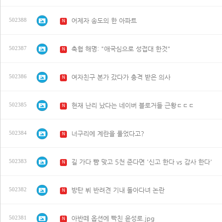
어제자 송도의 한 아파트
502388
N
축협 해명: "애국심으로 성접대 한것"
502387
N
여자친구 본가 갔다가 충격 받은 의사
502386
N
현재 난리 났다는 네이버 블로거들 근황ㄷㄷㄷ
502385
N
너구리에 계란을 풀었다고?
502384
N
길 가다 뺨 맞고 5천 준다면 '신고 한다 vs 감사 한다'
502383
N
방탄 뷔 반려견 기내 돌아다녀 논란
502382
N
아반떼 옵션에 빡친 윤성로.jpg
502381
N