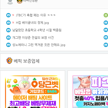
타짜신정환
JTBC가 축협 패는 이유 ㅋㅋㅋ
N
H컵 베이글녀의 정체.jpg
N
남달랐던 초등학교 4학년 시절 백종원
개그맨 이상준 전설의 보쌈 사건
성노예라니 그런 역겨운 짓은 안해요.jpg
베픽 보증업체