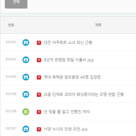
전체
번호
제목
대전 야쿠르트 소녀 최신 근황
502402
N
8년차 은행원 한달 지출비.jpg
502401
N
역대 육해공 참모총장 46명 입장문
502400
N
요즘 단체로 코리아 패싱중이라는 유명 연합 근황
502399
N
안 맞을 줄 알고 선빵친 여자
502398
N
서양 누나의 인생 조언.jpg
502397
N