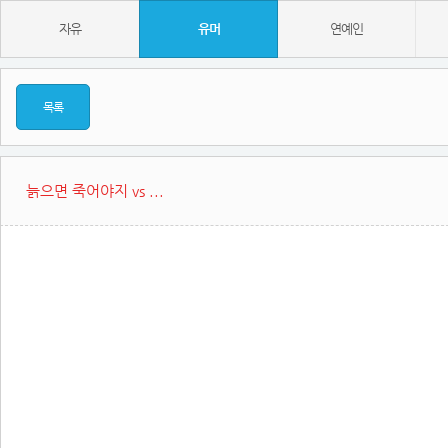
자유
유머
연예인
목록
늙으면 죽어야지 vs ...