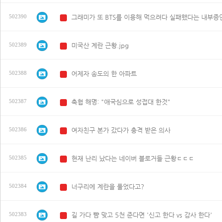
그래미가 또 BTS를 이용해 먹으려다 실패했다는 내부증
502390
N
미국산 계란 근황.jpg
502389
N
어제자 송도의 한 아파트
502388
N
축협 해명: "애국심으로 성접대 한것"
502387
N
여자친구 본가 갔다가 충격 받은 의사
502386
N
현재 난리 났다는 네이버 블로거들 근황ㄷㄷㄷ
502385
N
너구리에 계란을 풀었다고?
502384
N
길 가다 뺨 맞고 5천 준다면 '신고 한다 vs 감사 한다'
502383
N