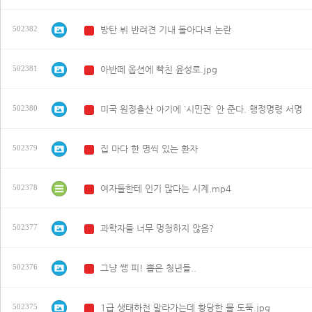
방탄 뷔 반려견 기내 돌아다녀 논란
502382
N
아반떼 옵션에 빡친 윤성로.jpg
502381
N
미국 원정출산 아기에 `시민권` 안 준다. 행정명령 서명
502380
N
집 마다 한 명씩 있는 환자
502379
N
여자들한테 인기 많다는 시계.mp4
502378
N
과학자들 너무 멍청하지 않음?
502377
N
그냥 쌩 피! 뽑은 청년들..
502376
N
1급 생태하천 말라가는데 황당한 물 도둑.jpg
502375
N