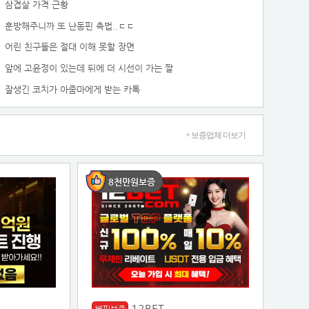
삼겹살 가격 근황
훈방해주니까 또 난동핀 촉법..ㄷㄷ
어린 친구들은 절대 이해 못할 장면
앞에 고윤정이 있는데 뒤에 더 시선이 가는 짤
잘생긴 코치가 아줌마에게 받는 카톡
+ 보증업체 더보기
8천만원보증
12BET