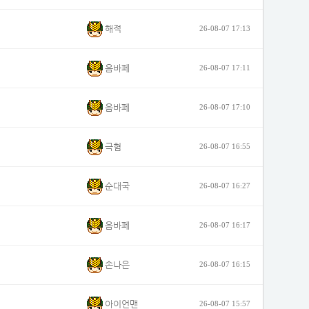
해적
26-08-07 17:13
음바페
26-08-07 17:11
음바페
26-08-07 17:10
극혐
26-08-07 16:55
순대국
26-08-07 16:27
음바페
26-08-07 16:17
손나은
26-08-07 16:15
아이언맨
26-08-07 15:57