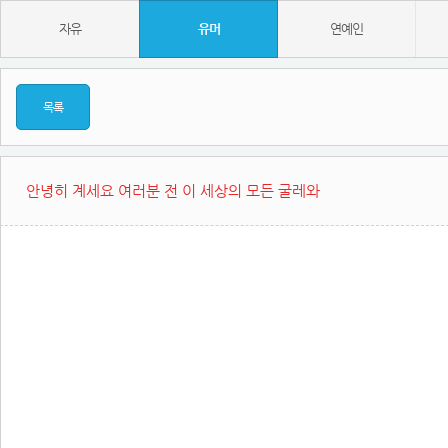
자유
유머
연예인
목록
안녕히 계세요 여러분 전 이 세상의 모든 굴레와