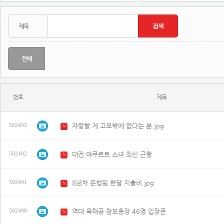
전체
번호
제목
자랑할 게 고모밖에 없다는 분.jpg
502403
N
대전 야쿠르트 소녀 최신 근황
502402
N
8년차 은행원 한달 지출비.jpg
502401
N
역대 육해공 참모총장 46명 입장문
502400
N