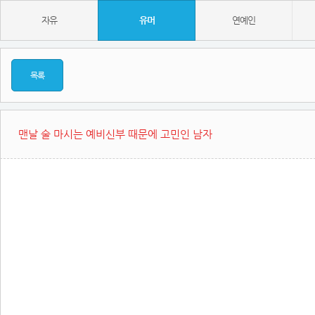
자유
유머
연예인
목록
맨날 술 마시는 예비신부 때문에 고민인 남자