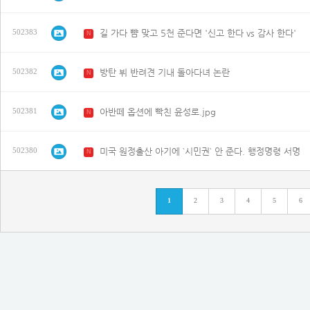
길 가다 뺨 맞고 5천 준다면 '신고 한다 vs 감사 한다'
502383
N
방탄 뷔 반려견 기내 돌아다녀 논란
502382
N
아반떼 옵션에 빡친 윤성로.jpg
502381
N
미국 원정출산 아기에 `시민권` 안 준다. 행정명령 서명
502380
N
1
2
3
4
5
6