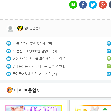
떨어진원숭이
충격적인 공인 중개사 근황
N
논란의 12,000원 한양대 학식
N
점심 사주는 사람을 조심해야 하는 이유
일베놈들은 지가 일베라는 것을 모른다.
국립국어원에 빡친 어느 시민.jpg
베픽 보증업체