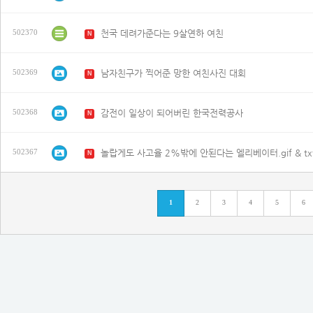
천국 데려가준다는 9살연하 여친
502370
N
남자친구가 찍어준 망한 여친사진 대회
502369
N
감전이 일상이 되어버린 한국전력공사
502368
N
놀랍게도 사고율 2%밖에 안된다는 엘리베이터.gif & tx
502367
N
1
2
3
4
5
6