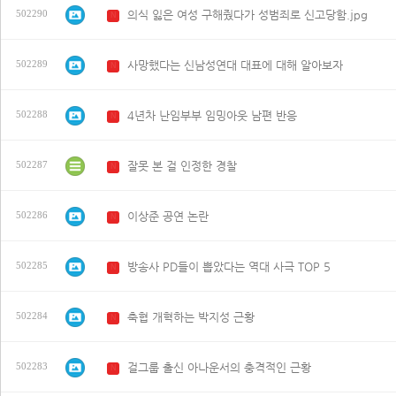
의식 잃은 여성 구해줬다가 성범죄로 신고당함.jpg
502290
N
사망했다는 신남성연대 대표에 대해 알아보자
502289
N
4년차 난임부부 임밍아웃 남편 반응
502288
N
잘못 본 걸 인정한 경찰
502287
N
이상준 공연 논란
502286
N
방송사 PD들이 뽑았다는 역대 사극 TOP 5
502285
N
축협 개혁하는 박지성 근황
502284
N
걸그룹 출신 아나운서의 충격적인 근황
502283
N