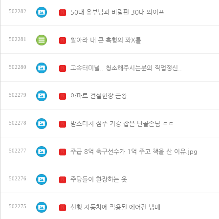
50대 유부남과 바람핀 30대 와이프
502282
N
빨아라 내 큰 흑형의 꽈X를
502281
N
고속터미널.. 청소해주시는분의 직업정신..
502280
N
아파트 건설현장 근황
502279
N
맘스터치 점주 기강 잡은 단골손님 ㄷㄷ
502278
N
주급 8억 축구선수가 1억 주고 책을 산 이유.jpg
502277
N
주당들이 환장하는 옷
502276
N
신형 자동차에 작용된 에어컨 냉매
502275
N