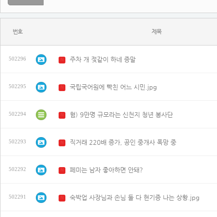
번호
제목
주차 개 젖같이 하네 증말
502296
N
국립국어원에 빡친 어느 시민.jpg
502295
N
혐) 9만명 규모라는 신천지 청년 봉사단
502294
N
직거래 220배 증가, 공인 중개사 폭망 중
502293
N
페미는 남자 좋아하면 안돼?
502292
N
숙박업 사장님과 손님 둘 다 현기증 나는 상황.jpg
502291
N