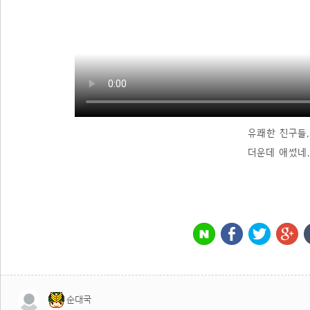
유쾌한 친구들..
더운데 애썼네.
순대국