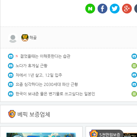
해골
젊었을때는 이해못한다는 습관
N
노다가 휴게실 근황
차에서 1년 살고, 12일 입주
요즘 심각하다는 2030세대 파산 근황
한국이 보내준 물은 변기물로 쓰고싶다는 일본인
베픽 보증업체
5천만원보증