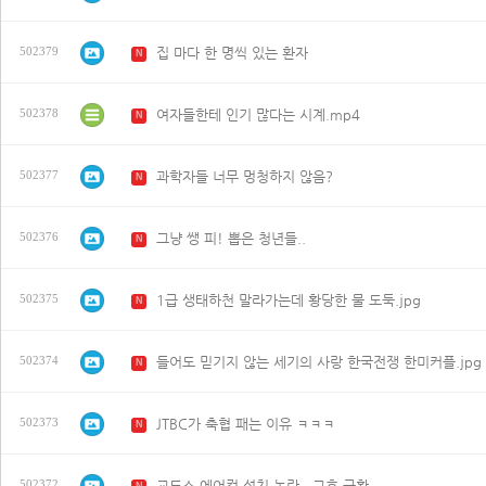
집 마다 한 명씩 있는 환자
502379
N
여자들한테 인기 많다는 시계.mp4
502378
N
과학자들 너무 멍청하지 않음?
502377
N
그냥 쌩 피! 뽑은 청년들..
502376
N
1급 생태하천 말라가는데 황당한 물 도둑.jpg
502375
N
들어도 믿기지 않는 세기의 사랑 한국전쟁 한미커플.jpg
502374
N
JTBC가 축협 패는 이유 ㅋㅋㅋ
502373
N
교도소 에어컨 설치 논란...그후 근황
502372