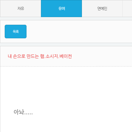
자유
유머
연예인
목록
내 손으로 만드는 햄.소시지.베이컨
아놔.....