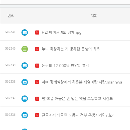
번호
제목
H컵 베이글녀의 정체.jpg
502341
N
누나 화장하는 거 방해한 동생의 최후
502340
N
논란의 12,000원 한양대 학식
502339
N
아빠 장례식장에서 처음본 새엄마란 사람.manhwa
502338
N
펌)요즘 애들은 안 믿는 옛날 고등학교 시간표
502337
N
한국에서 외국인 노동자 전부 추방시키면?.jpg
502336
N