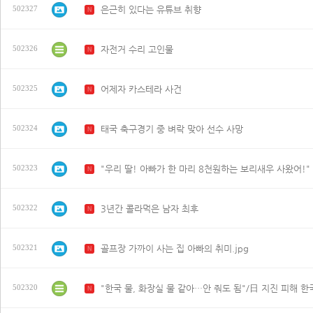
은근히 있다는 유튜브 취향
502327
N
자전거 수리 고인물
502326
N
어제자 카스테라 사건
502325
N
태국 축구경기 중 벼락 맞아 선수 사망
502324
N
"우리 딸! 아빠가 한 마리 8천원하는 보리새우 사왔어!"
502323
N
3년간 콜라먹은 남자 최후
502322
N
골프장 가까이 사는 집 아빠의 취미.jpg
502321
N
502320
N