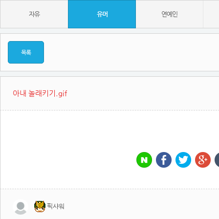
자유
유머
연예인
목록
아내 놀래키기.gif
픽샤워