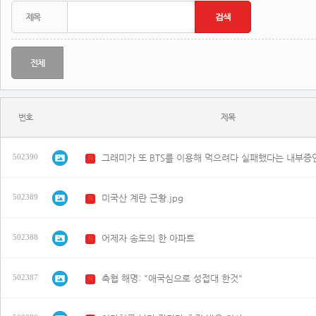
전체
번호
제목
그래미가 또 BTS를 이용해 먹으려다 실패했다는 내부증
502390
N
미국산 계란 근황.jpg
502389
N
어제자 송도의 한 아파트
502388
N
축협 해명: "애국심으로 성접대 한것"
502387
N