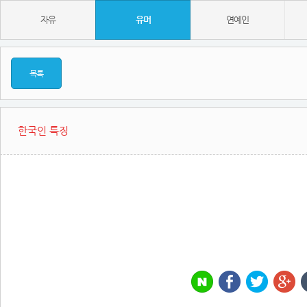
자유
유머
연예인
목록
한국인 특징