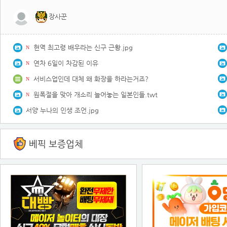
장사꾼
현역 최고령 배우라는 신구 근황.jpg
N
연차 6일이 차감된 이유
N
서비스업인데 대체 왜 화장을 하라는거죠?
N
원폭절을 맞아 개소리 늘어놓는 일본인들.twt
N
서양 누나의 인생 조언.jpg
베픽 보증업체