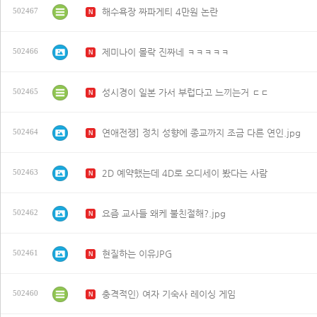
해수욕장 짜파게티 4만원 논란
502467
N
제미나이 몰락 진짜네 ㅋㅋㅋㅋㅋ
502466
N
성시경이 일본 가서 부럽다고 느끼는거 ㄷㄷ
502465
N
연애전쟁] 정치 성향에 종교까지 조금 다른 연인.jpg
502464
N
2D 예약했는데 4D로 오디세이 봤다는 사람
502463
N
요즘 교사들 왜케 불친절해?.jpg
502462
N
현질하는 이유JPG
502461
N
충격적인) 여자 기숙사 레이싱 게임
502460
N