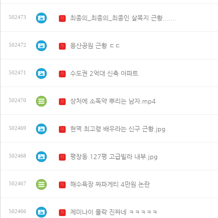
최종의_최종의_최종인 살목지 근황.......
502473
N
용산공원 근황 ㄷㄷ
502472
N
수도권 2억대 신축 아파트
502471
N
상처에 소독약 뿌리는 남자.mp4
502470
N
현역 최고령 배우라는 신구 근황.jpg
502469
N
평창동 127평 고급빌라 내부.jpg
502468
N
해수욕장 짜파게티 4만원 논란
502467
N
제미나이 몰락 진짜네 ㅋㅋㅋㅋㅋ
502466
N