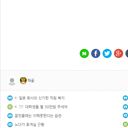
해골
일본 회사의 신기한 직원 복지
N
??: 대학생들 월 30만원 주세여
N
젊었을때는 이해못한다는 습관
노다가 휴게실 근황