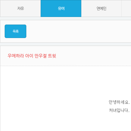
자유
유머
연예인
목록
우에하라 아이 만우절 트윗
안녕하세요.
처녀입니다.