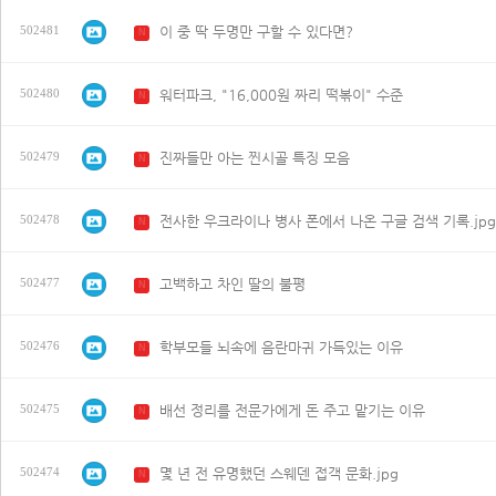
이 중 딱 두명만 구할 수 있다면?
502481
N
워터파크, "16,000원 짜리 떡볶이" 수준
502480
N
진짜들만 아는 찐시골 특징 모음
502479
N
전사한 우크라이나 병사 폰에서 나온 구글 검색 기록.jpg
502478
N
고백하고 차인 딸의 불평
502477
N
학부모들 뇌속에 음란마귀 가득있는 이유
502476
N
배선 정리를 전문가에게 돈 주고 맡기는 이유
502475
N
몇 년 전 유명했던 스웨덴 접객 문화.jpg
502474
N