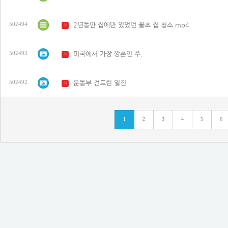
2년동안 집에만 있었던 꼴초 집 청소.mp4
502494
N
미국에서 가장 깡촌인 주.
502493
N
운동부 건드린 일진
502492
N
1
2
3
4
5
6