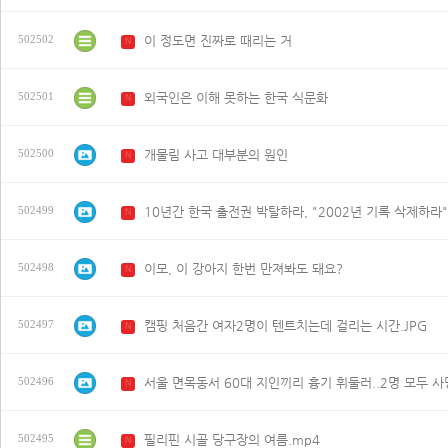
이 정도면 진짜로 때리는 거
502502
N
외국인은 이해 못하는 한국 식문화
502501
N
개물림 사고 대부분의 원인
502500
N
502499
N
이모, 이 강아지 한번 만져봐도 돼요?
502498
N
캠핑 처음간 여자2명이 텐트치는데 걸리는 시간.JPG
502497
N
서울 면목동서 60대 지인끼리 흉기 휘둘러..2명 모두 사
502496
N
필리핀 시골 당구장의 여름.mp4
502495
N