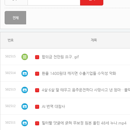
전체
번호
제목
합의금 천만원 요구..gif
502515
N
환율 1400원대 깨지면 수출기업들 수익성 악화
502514
N
502513
N
AI 번역 대참사
502512
N
필터빨 댓글에 긁혀 무보정 원본 올린 48세 누나.mp4
502511
N