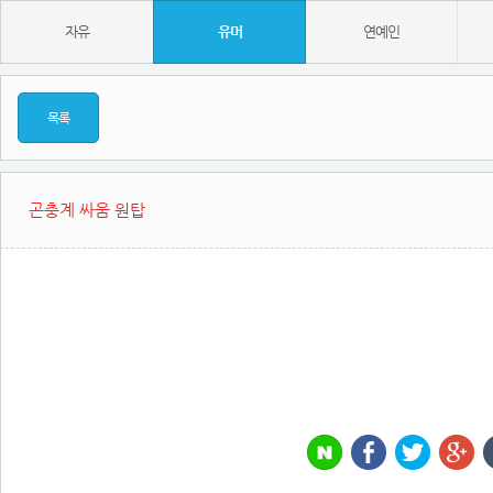
자유
유머
연예인
목록
곤충계 싸움 원탑