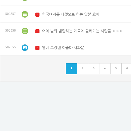
한국여자를 타겟으로 하는 일본 호빠
502557
N
어제 날짜 범람하는 계곡에 쓸려가는 사람들 ㄷㄷㄷ
502556
N
엘베 고장낸 아줌마 사과문
502555
N
1
2
3
4
5
6