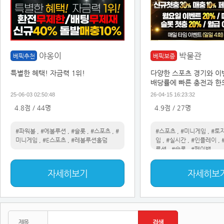
야옹이
박물관
베픽추천
베픽보증
특별한 혜택! 자금력 1위!
다양한 스포츠 경기와 이
배당률에 빠른 충전과 한
25-06-03 02:50:48
26-04-15 16:23:32
4.8점 / 44명
4.9점 / 27명
#파워볼
,
#에볼루션
,
#슬롯
,
#스포츠
,
#
#스포츠
,
#미니게임
,
#토
미니게임
,
#E스포츠
,
#레볼루션홀덤
임
,
#실시간
,
#인플레이
,
루션
,
#슬롯
,
#페이백
자세히보기
자세히보