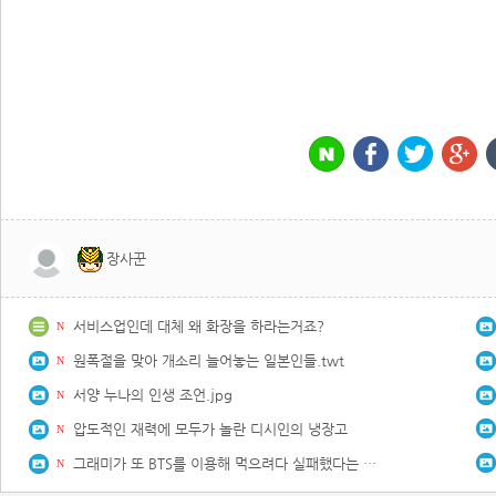
장사꾼
서비스업인데 대체 왜 화장을 하라는거죠?
N
원폭절을 맞아 개소리 늘어놓는 일본인들.twt
N
서양 누나의 인생 조언.jpg
N
압도적인 재력에 모두가 놀란 디시인의 냉장고
N
그래미가 또 BTS를 이용해 먹으려다 실패했다는 내부증언 폭로
N