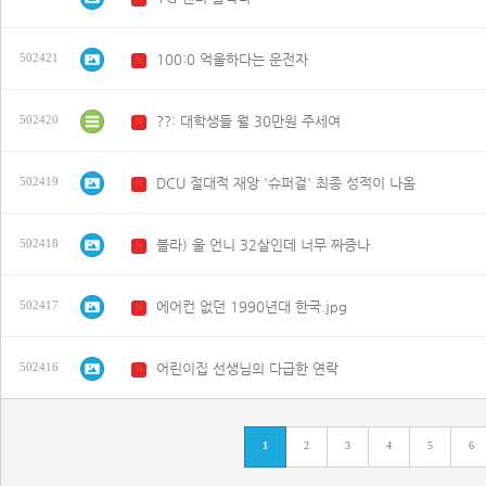
100:0 억울하다는 운전자
502421
N
??: 대학생들 월 30만원 주세여
502420
N
DCU 절대적 재앙 '슈퍼걸' 최종 성적이 나옴
502419
N
블라) 울 언니 32살인데 너무 짜증나
502418
N
에어컨 없던 1990년대 한국.jpg
502417
N
어린이집 선생님의 다급한 연락
502416
N
1
2
3
4
5
6