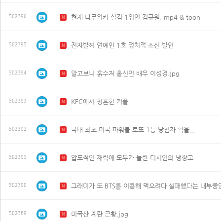
현재 나무위키 실검 1위인 김규원. mp4 & toon
502396
N
전자발찌 연예인 1호 정치적 소신 발언
502395
N
알고보니 흙수저 출신인 배우 이성경.jpg
502394
N
KFC에서 청혼한 커플
502393
N
국내 최초 미국 파워볼 로또 1등 당첨자 확율,,,
502392
N
압도적인 재력에 모두가 놀란 디시인의 냉장고
502391
N
그래미가 또 BTS를 이용해 먹으려다 실패했다는 내부증
502390
N
미국산 계란 근황.jpg
502389
N