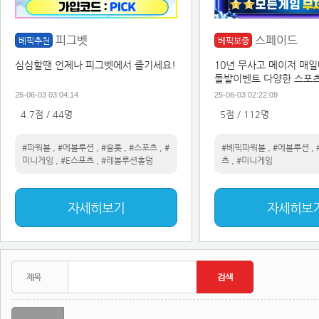
피그벳
스페이드
베픽추천
베픽보증
심심할땐 언제나 피그벳에서 즐기세요!
10년 무사고 메이저 매
돌발이벤트 다양한 스포
25-06-03 03:04:14
25-06-03 02:22:09
4.7점 / 44명
5점 / 112명
#파워볼
,
#에볼루션
,
#슬롯
,
#스포츠
,
#
#베픽파워볼
,
#에볼루션
,
미니게임
,
#E스포츠
,
#레볼루션홀덤
츠
,
#미니게임
자세히보기
자세히보