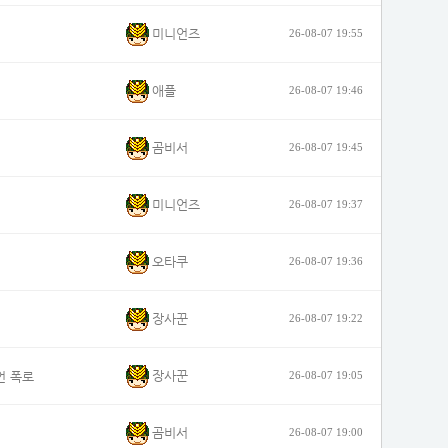
미니언즈
26-08-07 19:55
애플
26-08-07 19:46
곰비서
26-08-07 19:45
미니언즈
26-08-07 19:37
오타쿠
26-08-07 19:36
장사꾼
26-08-07 19:22
장사꾼
언 폭로
26-08-07 19:05
곰비서
26-08-07 19:00