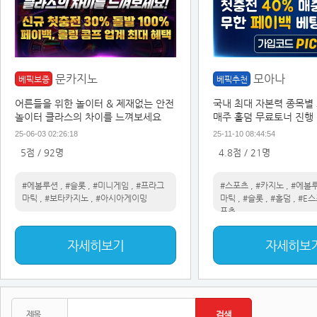
문카지노
모아나
베픽보증
베픽추천
어른들을 위한 놀이터 & 제재없는 안전
국내 최대 자본력 종목별
놀이터 클라스의 차이를 느껴보세요
매주 홀덤 무료토너 진행 
25-06-03 02:26:18
25-11-10 08:44:54
5점 / 92명
4.8점 / 21명
#에볼루션
,
#슬롯
,
#미니게임
,
#프라그
#스포츠
,
#카지노
,
#에볼
마틱
,
#보타카지노
,
#아시아게이밍
마틱
,
#슬롯
,
#홀덤
,
#E
포츠
자세히보기
자세히보