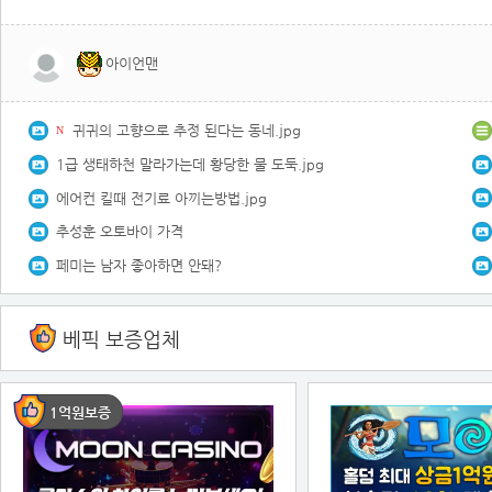
아이언맨
귀귀의 고향으로 추정 된다는 동네.jpg
N
1급 생태하천 말라가는데 황당한 물 도둑.jpg
에어컨 킬때 전기료 아끼는방법.jpg
추성훈 오토바이 가격
페미는 남자 좋아하면 안돼?
베픽 보증업체
1억원보증