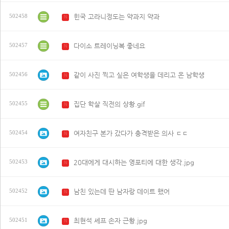
힌국 고라니정도는 약과지 약과
502458
N
다이소 트레이닝복 좋네요
502457
N
같이 사진 찍고 싶은 여학생을 데리고 온 남학생
502456
N
집단 학살 직전의 상황.gif
502455
N
여자친구 본가 갔다가 충격받은 의사 ㄷㄷ
502454
N
20대에게 대시하는 영포티에 대한 생각.jpg
502453
N
남친 있는데 딴 남자랑 데이트 했어
502452
N
최현석 셰프 손자 근황.jpg
502451
N