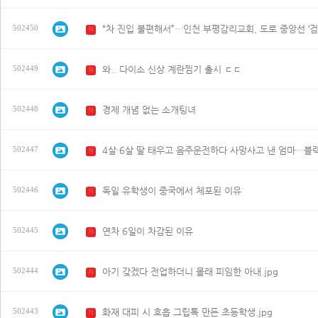
502450
N
와.. 다이소 신상 계란찜기 출시 ㄷㄷ
502449
N
경제 개념 없는 소개팅녀
502448
N
502447
N
독일 유학생이 중국에서 체포된 이유
502446
N
연차 6일이 차감된 이유
502445
N
아기 갖겠다 전업하더니 몰래 피임한 아내.jpg
502444
N
화재 대피 시 호흡 그립톡 만든 초등학생.jpg
502443
N