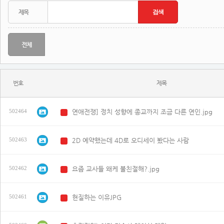
전체
번호
제목
연애전쟁] 정치 성향에 종교까지 조금 다른 연인.jpg
502464
N
2D 예약했는데 4D로 오디세이 봤다는 사람
502463
N
요즘 교사들 왜케 불친절해?.jpg
502462
N
현질하는 이유JPG
502461
N