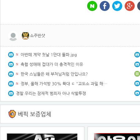
소주반샷
아반떼 계약 첫날 1만대 돌파.jpg
N
축협 성매매 접대가 더 충격적인 이유
N
한국 스님들은 왜 부처님처럼 안입나요?
N
정부, 올해 가석방 30% 확대 ㄷ "교도소 과밀 해소위해"
N
경찰 우리는 잠재적 범죄자 아냐 삭발투쟁
베픽 보증업체