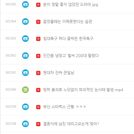
운이 정말 좋지 않았던 드라마.jpg
502365
N
젊었을때는 이해못한다는 습관
502364
N
침대축구 하다 좆박은 한국축구
502363
N
인간용 냉장고’ 벌써 200대 팔렸다
502362
N
현대차 진짜 큰일남
502361
N
빙하 붕괴로 느닷없이 파괴적인 눈사태 발생.mp4
502360
N
부산 스타벅스 근황 ㅋㅋㅋ
502359
N
결혼식에 남친 데리고오는게 맞아?
502358
N