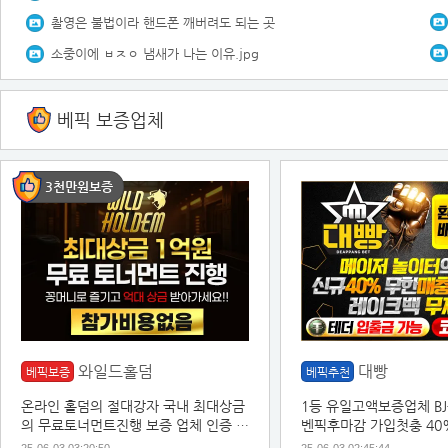
촬영은 불법이라 핸드폰 깨버려도 되는 곳
소중이에 ㅂㅈㅇ 냄새가 나는 이유.jpg
베픽 보증업체
3천만원보증
와일드홀덤
대빵
베픽보증
베픽추천
온라인 홀덤의 절대강자 국내 최대상금
1등 유일고액보증업체 B
의 무료토너먼트진행 보증 업체 인증 사
벤픽후마감 가입첫충 40
이트
벤트