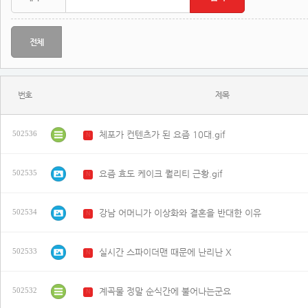
전체
번호
제목
체포가 컨텐츠가 된 요즘 10대.gif
502536
N
요즘 효도 케이크 퀄리티 근황.gif
502535
N
강남 어머니가 이상화와 결혼을 반대한 이유
502534
N
실시간 스파이더맨 때문에 난리난 X
502533
N
계곡물 정말 순식간에 불어나는군요
502532
N