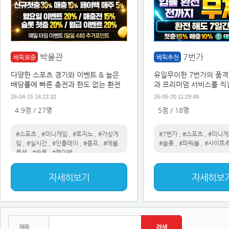
박물관
7번가
베픽보증
베픽추천
다양한 스포츠 경기와 이벤트 & 높은
유일무이한 7번가의 품격
배당률에 빠른 충전과 한도 없는 환전
과 프리미엄 서비스를 직
26-04-15 16:23:32
26-05-20 11:29:49
4.9점 / 27명
5점 / 18명
#스포츠
,
#미니게임
,
#토지노
,
#가상게
#7번가
,
#스포츠
,
#미니게
임
,
#실시간
,
#인플레이
,
#콤프
,
#에볼
#슬롯
,
#파워볼
,
#사이트
루션
,
#슬롯
,
#페이백
자세히보기
자세히보