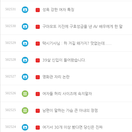
성욕 강한 여자 특징
502531
N
구마모또 지진에 구호성금을 낸 AV 배우에게 한 말
502530
N
택시기사님 : 하 거길 왜가지? 맛없는데......
502529
N
39살 신입이 들어왔습니다.
502528
N
영화관 자리 논란
502527
N
여자들 허리 사이즈에 속지말자
502526
N
남편이 말하는 가슴 큰 아내의 장점
502525
N
여기서 30개 이상 봤다면 당신은 진짜
502524
N