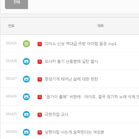
전체
번호
제목
다이소 신상 역대급 주방 아이템 등장.mp4
502429
N
오사카 흉기 난동범에 실탄 발사
502428
N
못생기게 태어난 삶에 대한 한탄
502427
N
"윤가이 불쾌" 비판에…아이유, 결국 장기하 노래 삭제 
502426
N
극한직업 교사
502425
N
남편이랑 사는게 숨막힌다는 여성분
502424
N