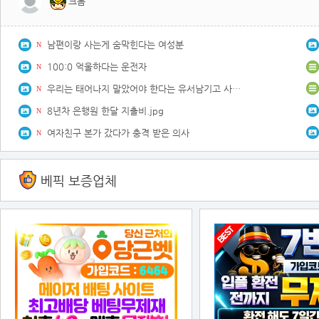
크롬
남편이랑 사는게 숨막힌다는 여성분
N
100:0 억울하다는 운전자
N
우리는 태어나지 말았어야 한다는 유서남기고 사망한 남매.jpg
N
8년차 은행원 한달 지출비.jpg
N
여자친구 본가 갔다가 충격 받은 의사
N
베픽 보증업체