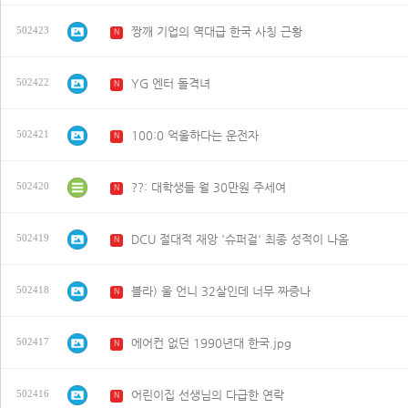
짱깨 기업의 역대급 한국 사칭 근황
502423
N
YG 엔터 돌격녀
502422
N
100:0 억울하다는 운전자
502421
N
??: 대학생들 월 30만원 주세여
502420
N
DCU 절대적 재앙 '슈퍼걸' 최종 성적이 나옴
502419
N
블라) 울 언니 32살인데 너무 짜증나
502418
N
에어컨 없던 1990년대 한국.jpg
502417
N
어린이집 선생님의 다급한 연락
502416
N