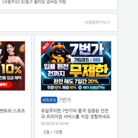
[극혐주의] BJ철구 올타임 넘버원 악행
+ 보증업체 더보기
7번가
베픽추천
이벤트와 스포츠
유일무이한 7번가의 품격 검증된 안전
과 프리미엄 서비스를 직접 경험하세요
26-05-20 11:29:49
5점 / 18명