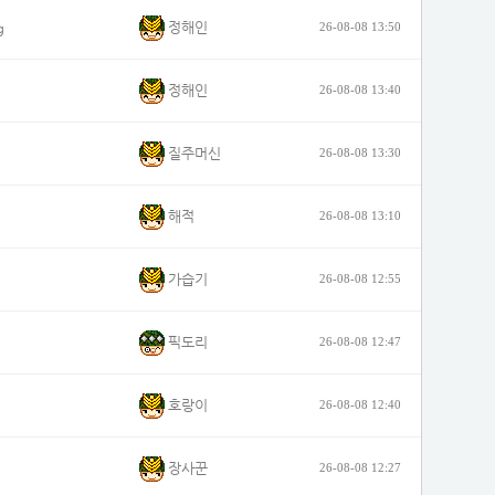
정해인
g
26-08-08 13:50
정해인
26-08-08 13:40
질주머신
26-08-08 13:30
해적
26-08-08 13:10
가습기
26-08-08 12:55
픽도리
26-08-08 12:47
호랑이
26-08-08 12:40
장사꾼
26-08-08 12:27