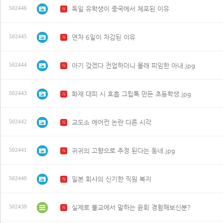
독일 유학생이 중국에서 체포된 이유
502446
N
연차 6일이 차감된 이유
502445
N
아기 갖겠다 전업하더니 몰래 피임한 아내.jpg
502444
N
화재 대피 시 호흡 그립톡 만든 초등학생.jpg
502443
N
교도소 에어컨 논란 다른 시각
502442
N
귀귀의 고향으로 추정 된다는 동네.jpg
502441
N
일본 회사의 신기한 직원 복지
502440
N
실제로 불교에서 말하는 윤회 경험해보신분?
502439
N