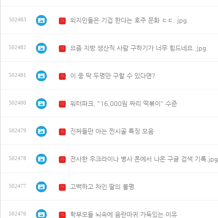
외지인들은 기겁 한다는 호주 문화 ㄷㄷ..jpg
502483
N
요즘 지방 생산직 사람 구하기가 너무 힘드네요..jpg
502482
N
이 중 딱 두명만 구할 수 있다면?
502481
N
워터파크, "16,000원 짜리 떡볶이" 수준
502480
N
진짜들만 아는 찐시골 특징 모음
502479
N
전사한 우크라이나 병사 폰에서 나온 구글 검색 기록.jpg
502478
N
고백하고 차인 딸의 불평
502477
N
학부모들 뇌속에 음란마귀 가득있는 이유
502476
N