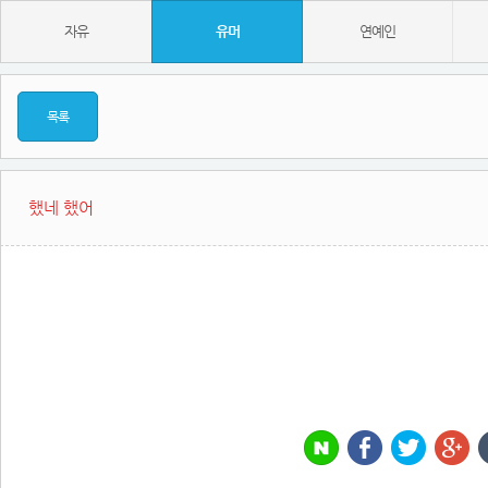
자유
유머
연예인
목록
했네 했어