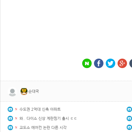
순대국
수도권 2억대 신축 아파트
N
와.. 다이소 신상 계란찜기 출시 ㄷㄷ
N
교도소 에어컨 논란 다른 시각
N