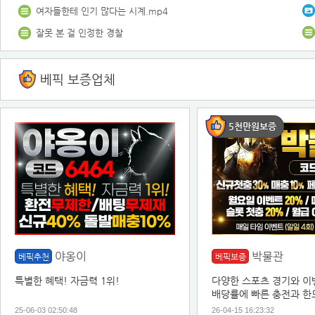
여자들한테 인기 많다는 시계.mp4
잘못 본 걸 인정한 경찰
베픽 보증업체
5천만원보증
야옹이
박물관
베픽추천
베픽보증
특별한 혜택! 자금력 1위!
다양한 스포츠 경기와 이
배당률에 빠른 충전과 한
25-06-03 02:50:48
26-04-15 16:23:32