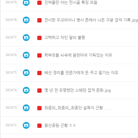
진짜들만 아는 찐시골 특징 모음
502479
N
전사한 우크라이나 병사 폰에서 나온 구글 검색 기록.jpg
502478
N
고백하고 차인 딸의 불평
502477
N
학부모들 뇌속에 음란마귀 가득있는 이유
502476
N
배선 정리를 전문가에게 돈 주고 맡기는 이유
502475
N
몇 년 전 유명했던 스웨덴 접객 문화.jpg
502474
N
최종의_최종의_최종인 살목지 근황.......
502473
N
용산공원 근황 ㄷㄷ
502472
N