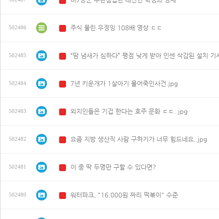
N
주식 물린 우정잉 108배 영상 ㄷㄷ
502486
N
“땀 냄새가 심하다” 평점 낮게 받아 인센 삭감된 설치 기사
502485
N
7년 키운개가 1살아기 물어죽인사건.jpg
502484
N
외지인들은 기겁 한다는 호주 문화 ㄷㄷ..jpg
502483
N
요즘 지방 생산직 사람 구하기가 너무 힘드네요..jpg
502482
N
이 중 딱 두명만 구할 수 있다면?
502481
N
워터파크, "16,000원 짜리 떡볶이" 수준
502480
N