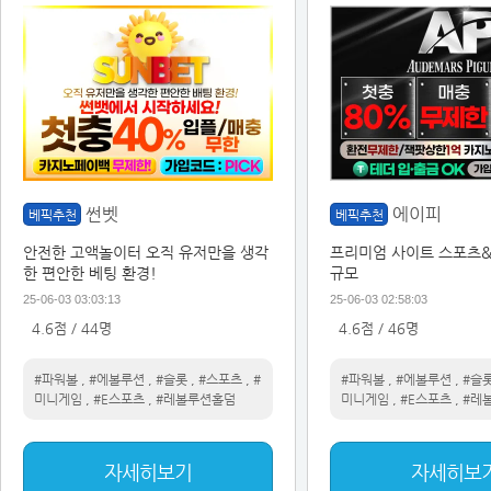
썬벳
에이피
베픽추천
베픽추천
안전한 고액놀이터 오직 유저만을 생각
프리미엄 사이트 스포츠
한 편안한 베팅 환경!
규모
25-06-03 03:03:13
25-06-03 02:58:03
4.6점 / 44명
4.6점 / 46명
#파워볼
,
#에볼루션
,
#슬롯
,
#스포츠
,
#
#파워볼
,
#에볼루션
,
#슬
미니게임
,
#E스포츠
,
#레볼루션홀덤
미니게임
,
#E스포츠
,
#레
자세히보기
자세히보