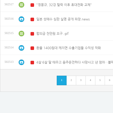
"정몽규, 32강 탈락 이후 휴대전화 교체"
502517
N
일본 성매수 심판 실명 공개 파장.news
502516
N
합의금 천만원 요구..gif
502515
N
환율 1400원대 깨지면 수출기업들 수익성 악화
502514
N
502513
N
1
2
3
4
5
6