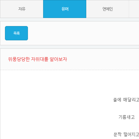
자유
유머
연예인
목록
위풍당당한 자위대를 알아보자
줄에 매달리
기름새고
문짝 떨어지