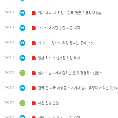
화재 대피 시 호흡 그립톡 만든 초등학생.jpg
502443
N
교도소 에어컨 논란 다른 시각
502442
N
귀귀의 고향으로 추정 된다는 동네.jpg
502441
N
일본 회사의 신기한 직원 복지
502440
N
실제로 불교에서 말하는 윤회 경험해보신분?
502439
N
한국 온 외국 여성들 사이에서 넘나 유행하고 있는 것.jp
502438
N
미친 진상 손놈
502437
N
어떤 남자의 최고 도파민 순간
502436