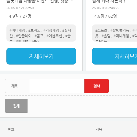
슬롯게임 다양한 이벤트 진행, 첫충·재
업계 최대 자본력 !
충·페이백 혜택과 빠른충전 무제한환전
26-05-07 21:32:50
25-06-03 02:48:22
지원
4.9점 / 27명
4.8점 / 62명
#미니게임
,
#토지노
,
#가상게임
,
#실시
#스포츠
,
#솔랭벳가능
,
#
간
,
#인플레이
,
#콤프
,
#에볼루션
,
#슬
롯
,
#홀덤
,
#미니게임
,
#
롯
,
#페이백
,
#쿠폰
본력1등
자세히보기
자세히보
전체
번호
제목