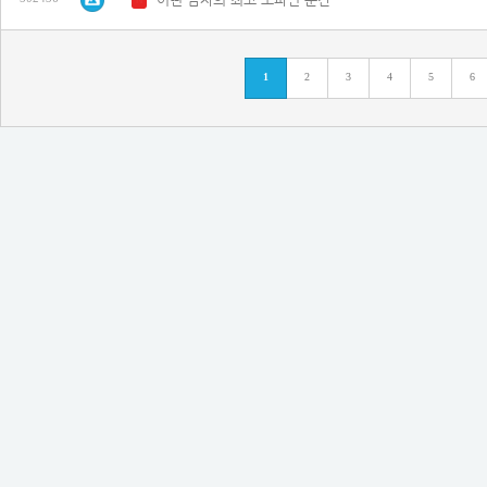
N
1
2
3
4
5
6