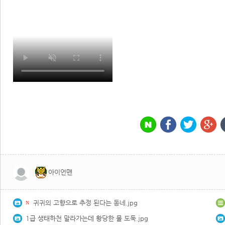
아이언맨
귀귀의 고향으로 추정 된다는 동네.jpg
N
1급 생태하천 말라가는데 황당한 물 도둑.jpg