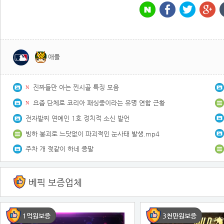
애플
진짜들만 아는 찐시골 특징 모음
N
요즘 단체로 코리아 패싱중이라는 유명 연합 근황
N
전자발찌 연예인 1호 정치적 소신 발언
빙하 붕괴로 느닷없이 파괴적인 눈사태 발생.mp4
주차 개 젖같이 하네 증말
베픽 보증업체
1억원보증
3천만원보증