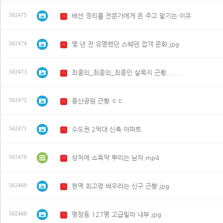
배선 정리를 전문가에게 돈 주고 맡기는 이유
502475
N
몇 년 전 유명했던 스웨덴 접객 문화.jpg
502474
N
최종의_최종의_최종인 살목지 근황.......
502473
N
용산공원 근황 ㄷㄷ
502472
N
수도권 2억대 신축 아파트
502471
N
상처에 소독약 뿌리는 남자.mp4
502470
N
현역 최고령 배우라는 신구 근황.jpg
502469
N
평창동 127평 고급빌라 내부.jpg
502468
N