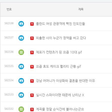
번호
제목
폴란드 여성 관광객에 빡친 인도인들
502538
N
외출한 사이 누군가 정액을 싸고 갔다
502537
N
체포가 컨텐츠가 된 요즘 10대.gif
502536
N
요즘 효도 케이크 퀄리티 근황.gif
502535
N
강남 어머니가 이상화와 결혼을 반대한 이유
502534
N
실시간 스파이더맨 때문에 난리난 X
502533
N
계곡물 정말 순식간에 불어나는군요
502532
N