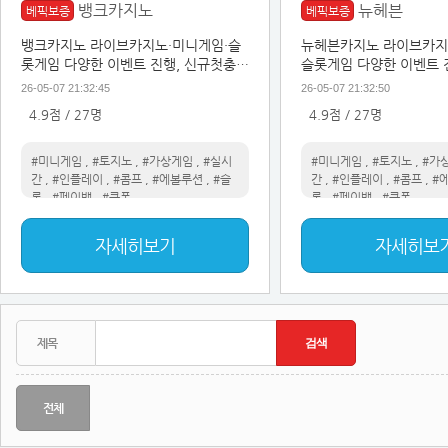
뱅크카지노
뉴헤븐
베픽보증
베픽보증
뱅크카지노 라이브카지노·미니게임·슬
뉴헤븐카지노 라이브카지
롯게임 다양한 이벤트 진행, 신규첫충·
슬롯게임 다양한 이벤트 진
재충·페이백·콤프 지급 혜택과 빠른충전
충·페이백 혜택과 빠른충
26-05-07 21:32:45
26-05-07 21:32:50
무제한환전 지원
지원
4.9점 / 27명
4.9점 / 27명
#미니게임
,
#토지노
,
#가상게임
,
#실시
#미니게임
,
#토지노
,
#가
간
,
#인플레이
,
#콤프
,
#에볼루션
,
#슬
간
,
#인플레이
,
#콤프
,
#
롯
,
#페이백
,
#쿠폰
롯
,
#페이백
,
#쿠폰
자세히보기
자세히보
전체