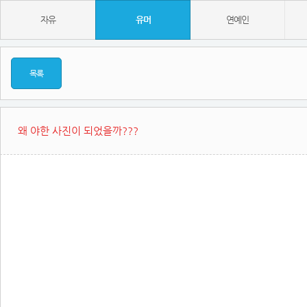
자유
유머
연예인
목록
왜 야한 사진이 되었을까???