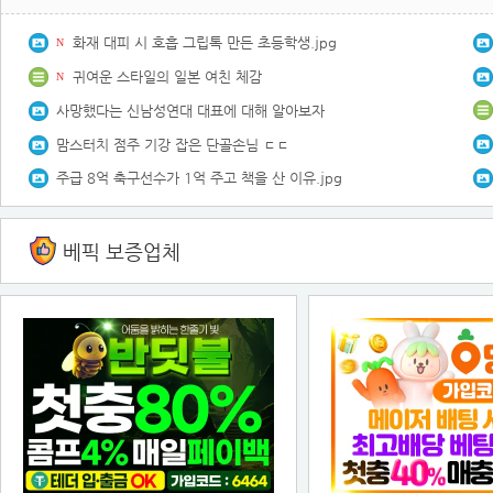
화재 대피 시 호흡 그립톡 만든 초등학생.jpg
N
귀여운 스타일의 일본 여친 체감
N
사망했다는 신남성연대 대표에 대해 알아보자
맘스터치 점주 기강 잡은 단골손님 ㄷㄷ
주급 8억 축구선수가 1억 주고 책을 산 이유.jpg
베픽 보증업체