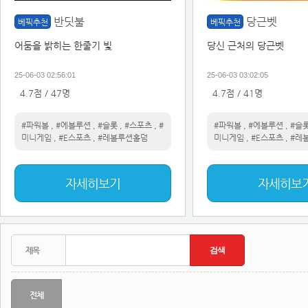
반딧불
당근벳
베픽추천
베픽추천
어둠을 밝히는 한줄기 빛
당신 근처의 당근벳
25-06-03 02:56:01
25-06-03 03:02:05
4.7점 / 47명
4.7점 / 41명
#파워볼
,
#에볼루션
,
#슬롯
,
#스포츠
,
#
#파워볼
,
#에볼루션
,
#슬
미니게임
,
#E스포츠
,
#레볼루션홀덤
미니게임
,
#E스포츠
,
#레
자세히보기
자세히보
전체