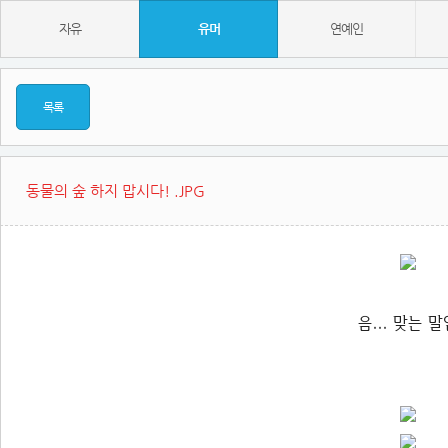
자유
유머
연예인
목록
동물의 숲 하지 맙시다! .JPG
음... 맞는 말