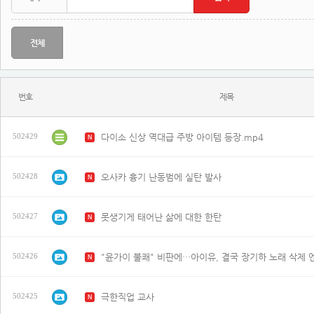
전체
번호
제목
다이소 신상 역대급 주방 아이템 등장.mp4
502429
N
오사카 흉기 난동범에 실탄 발사
502428
N
못생기게 태어난 삶에 대한 한탄
502427
N
"윤가이 불쾌" 비판에…아이유, 결국 장기하 노래 삭제 
502426
N
극한직업 교사
502425
N