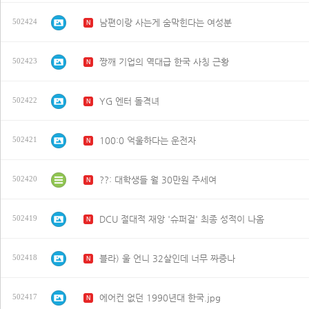
남편이랑 사는게 숨막힌다는 여성분
502424
N
짱깨 기업의 역대급 한국 사칭 근황
502423
N
YG 엔터 돌격녀
502422
N
100:0 억울하다는 운전자
502421
N
??: 대학생들 월 30만원 주세여
502420
N
DCU 절대적 재앙 '슈퍼걸' 최종 성적이 나옴
502419
N
블라) 울 언니 32살인데 너무 짜증나
502418
N
에어컨 없던 1990년대 한국.jpg
502417
N