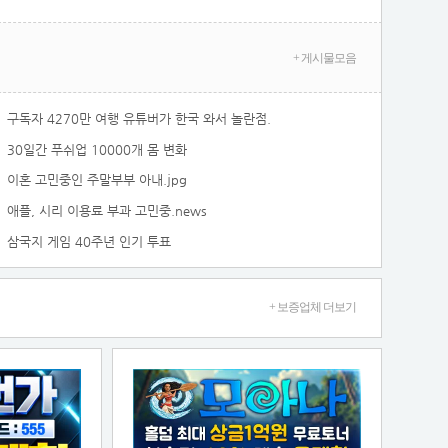
+ 게시물모음
구독자 4270만 여행 유튜버가 한국 와서 놀란점.
30일간 푸쉬업 10000개 몸 변화
이혼 고민중인 주말부부 아내.jpg
애플, 시리 이용료 부과 고민중.news
삼국지 게임 40주년 인기 투표
+ 보증업체 더보기