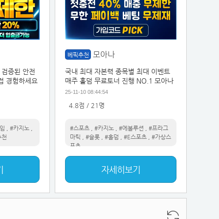
모아나
베픽추천
 검증된 안전
국내 최대 자본력 종목별 최대 이벤트
접 경험하세요
매주 홀덤 무료토너 진행 NO.1 모아나
25-11-10 08:44:54
4.8점 / 21명
임
,
#카지노
,
#스포츠
,
#카지노
,
#에볼루션
,
#프라그
추천
마틱
,
#슬롯
,
#홀덤
,
#E스포츠
,
#가상스
포츠
기
자세히보기