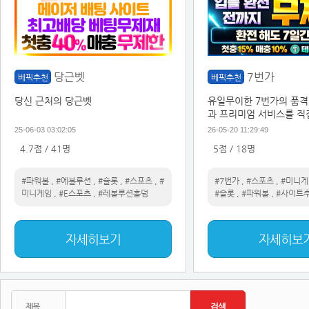
당근벳
7번가
베픽추천
베픽추천
당신 근처의 당근벳
유일무이한 7번가의 품격
과 프리미엄 서비스를 직
25-06-03 03:02:05
26-05-20 11:29:49
4.7점 / 41명
5점 / 18명
#파워볼
,
#에볼루션
,
#슬롯
,
#스포츠
,
#
#7번가
,
#스포츠
,
#미니게
미니게임
,
#E스포츠
,
#레볼루션홀덤
#슬롯
,
#파워볼
,
#사이트
자세히보기
자세히보