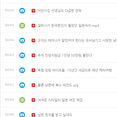
어린이집 선생님의 다급한 연락
502416
N
갤럭시가 한국폰인지 몰랐던 일본여자.mp4
502415
N
우리는 태어나지 말았어야 한다는 유서남기고 사망한 남매
502414
N
추석 민생지원금 1인당 50만원 풀린다
502413
N
축협 임원 와이프들, 15년간 세금으로 매년 해외여행
502412
N
불륜 남편에 복수 레전드.jpg
502411
N
귀여운 스타일의 일본 여친 체감
502410
N
남편 정자를 받고 싶대요
502409
N