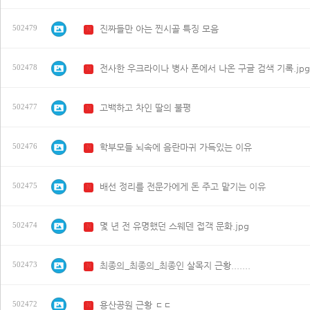
진짜들만 아는 찐시골 특징 모음
502479
N
전사한 우크라이나 병사 폰에서 나온 구글 검색 기록.jpg
502478
N
고백하고 차인 딸의 불평
502477
N
학부모들 뇌속에 음란마귀 가득있는 이유
502476
N
배선 정리를 전문가에게 돈 주고 맡기는 이유
502475
N
몇 년 전 유명했던 스웨덴 접객 문화.jpg
502474
N
최종의_최종의_최종인 살목지 근황.......
502473
N
용산공원 근황 ㄷㄷ
502472
N