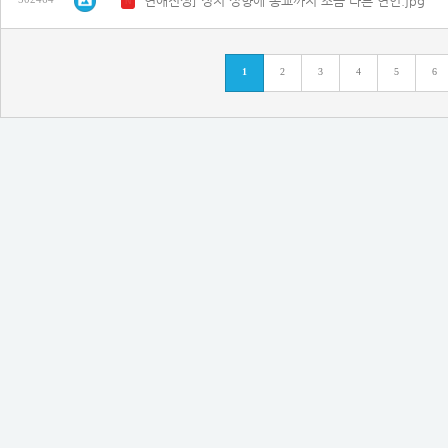
연애전쟁] 정치 성향에 종교까지 조금 다른 연인.jpg
N
1
2
3
4
5
6