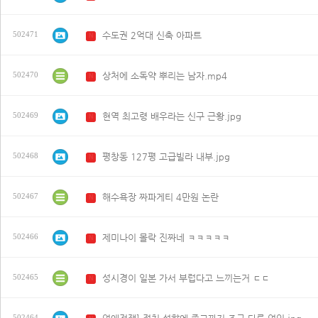
수도권 2억대 신축 아파트
502471
N
상처에 소독약 뿌리는 남자.mp4
502470
N
현역 최고령 배우라는 신구 근황.jpg
502469
N
평창동 127평 고급빌라 내부.jpg
502468
N
해수욕장 짜파게티 4만원 논란
502467
N
제미나이 몰락 진짜네 ㅋㅋㅋㅋㅋ
502466
N
성시경이 일본 가서 부럽다고 느끼는거 ㄷㄷ
502465
N
502464