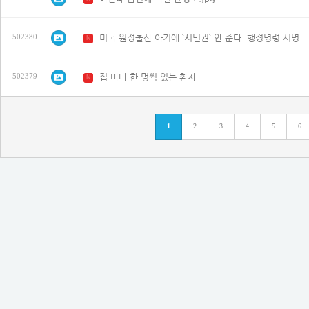
미국 원정출산 아기에 `시민권` 안 준다. 행정명령 서명
502380
N
집 마다 한 명씩 있는 환자
502379
N
1
2
3
4
5
6