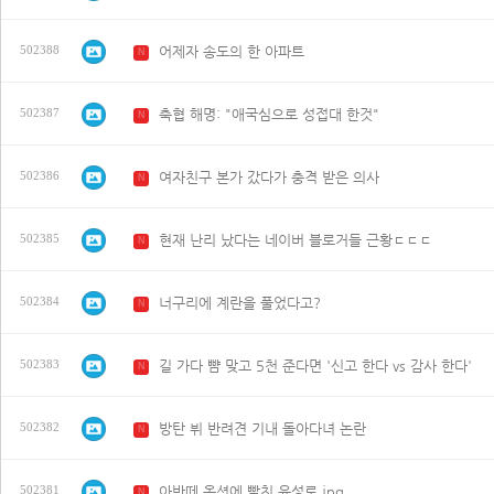
어제자 송도의 한 아파트
502388
N
축협 해명: "애국심으로 성접대 한것"
502387
N
여자친구 본가 갔다가 충격 받은 의사
502386
N
현재 난리 났다는 네이버 블로거들 근황ㄷㄷㄷ
502385
N
너구리에 계란을 풀었다고?
502384
N
길 가다 뺨 맞고 5천 준다면 '신고 한다 vs 감사 한다'
502383
N
방탄 뷔 반려견 기내 돌아다녀 논란
502382
N
아반떼 옵션에 빡친 윤성로.jpg
502381
N