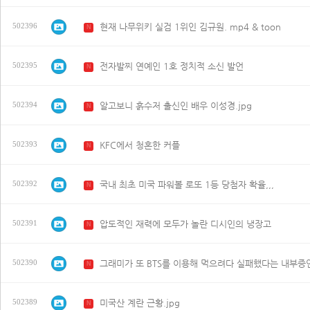
현재 나무위키 실검 1위인 김규원. mp4 & toon
502396
N
전자발찌 연예인 1호 정치적 소신 발언
502395
N
알고보니 흙수저 출신인 배우 이성경.jpg
502394
N
KFC에서 청혼한 커플
502393
N
국내 최초 미국 파워볼 로또 1등 당첨자 확율,,,
502392
N
압도적인 재력에 모두가 놀란 디시인의 냉장고
502391
N
그래미가 또 BTS를 이용해 먹으려다 실패했다는 내부증
502390
N
미국산 계란 근황.jpg
502389
N