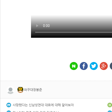
와꾸대장봉준
사망했다는 신남성연대 대표에 대해 알아보자