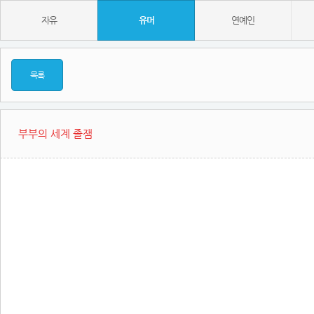
자유
유머
연예인
목록
부부의 세계 졸잼