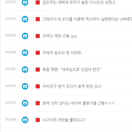
압도적인 재력에 모두가 놀란 디시인의 냉장고
502391
N
그래미가 또 BTS를 이용해 먹으려다 실패했다는 내부증
502390
N
미국산 계란 근황.jpg
502389
N
어제자 송도의 한 아파트
502388
N
축협 해명: "애국심으로 성접대 한것"
502387
N
여자친구 본가 갔다가 충격 받은 의사
502386
N
현재 난리 났다는 네이버 블로거들 근황ㄷㄷㄷ
502385
N
너구리에 계란을 풀었다고?
502384
N