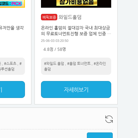
와일드홀덤
베픽보증
유저만을 생각
온라인 홀덤의 절대강자 국내 최대상금
의 무료토너먼트진행 보증 업체 인증 사
이트
25-06-03 03:20:50
4.8점 / 58명
롯
,
#스포츠
,
#
#와일드 홀덤
,
#홀덤 토너먼트
,
#온라인
볼루션홀덤
홀덤
기
자세히보기