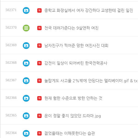
중학교 화장실에서 여자 강간하다 교생한테 걸린 일진
502371
N
천국 데려가준다는 9살연하 여친
502370
N
남자친구가 찍어준 망한 여친사진 대회
502369
N
감전이 일상이 되어버린 한국전력공사
502368
N
놀랍게도 사고율 2%밖에 안된다는 엘리베이터.gif & tx
502367
N
현재 혐한 수준으로 방한 안하는 것
502366
N
운이 정말 좋지 않았던 드라마.jpg
502365
N
젊었을때는 이해못한다는 습관
502364
N