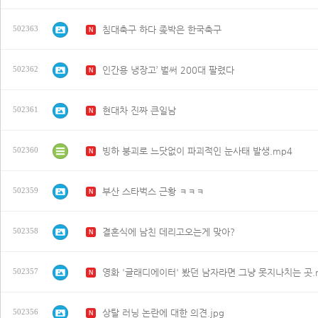
침대축구 하다 좆박은 한국축구
502363
N
인간용 냉장고’ 벌써 200대 팔렸다
502362
N
현대차 진짜 큰일남
502361
N
빙하 붕괴로 느닷없이 파괴적인 눈사태 발생.mp4
502360
N
부산 스타벅스 근황 ㅋㅋㅋ
502359
N
결혼식에 남친 데리고오는게 맞아?
502358
N
영화 '글래디에이터' 봤던 남자라면 그냥 못지나치는 곳.
502357
N
상탈 러닝 논란에 대한 의견.jpg
502356
N