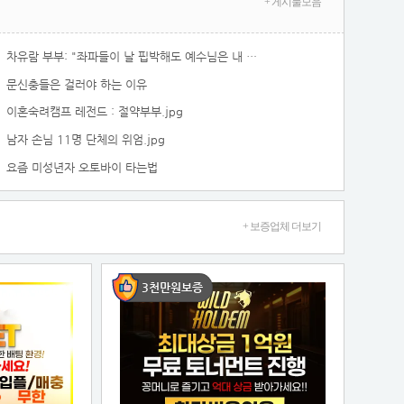
+ 게시물모음
차유람 부부: "좌파들이 날 핍박해도 예수님은 내 편"
문신충들은 걸러야 하는 이유
이혼숙려캠프 레전드 : 절약부부.jpg
남자 손님 11명 단체의 위엄.jpg
요즘 미성년자 오토바이 타는법
+ 보증업체 더보기
3천만원보증