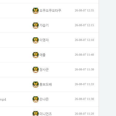
오쿠오쿠오타쿠
26-08-07 12:35
가습기
26-08-07 12:15
이영자
26-08-07 12:10
애플
26-08-07 11:40
장사꾼
26-08-07 11:38
홍보도배
26-08-07 11:33
손나은
mp4
26-08-07 11:30
미니언즈
26-08-07 11:20