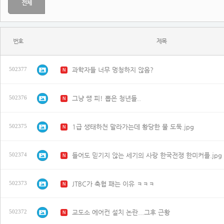
전체
번호
제목
과학자들 너무 멍청하지 않음?
502377
N
그냥 쌩 피! 뽑은 청년들..
502376
N
1급 생태하천 말라가는데 황당한 물 도둑.jpg
502375
N
들어도 믿기지 않는 세기의 사랑 한국전쟁 한미커플.jpg
502374
N
JTBC가 축협 패는 이유 ㅋㅋㅋ
502373
N
교도소 에어컨 설치 논란...그후 근황
502372
N