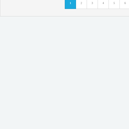
1
2
3
4
5
6