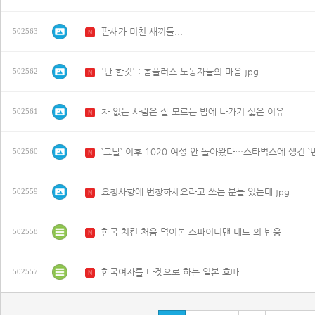
판새가 미친 새끼들...
502563
N
'단 한컷' : 홈플러스 노동자들의 마음.jpg
502562
N
차 없는 사람은 잘 모르는 밤에 나가기 싫은 이유
502561
N
`그날` 이후 1020 여성 안 돌아왔다…스타벅스에 생긴 `
502560
N
요청사항에 번창하세요라고 쓰는 분들 있는데.jpg
502559
N
한국 치킨 처음 먹어본 스파이더맨 네드 의 반응
502558
N
한국여자를 타겟으로 하는 일본 호빠
502557
N