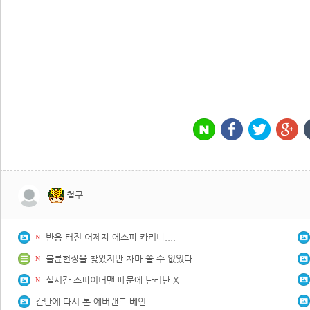
철구
반응 터진 어제자 에스파 카리나....
N
불륜현장을 찾았지만 차마 쏠 수 없었다
N
실시간 스파이더맨 때문에 난리난 X
N
간만에 다시 본 에버랜드 베인