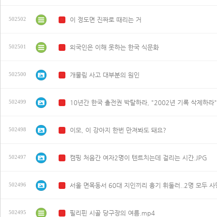
이 정도면 진짜로 때리는 거
502502
N
외국인은 이해 못하는 한국 식문화
502501
N
개물림 사고 대부분의 원인
502500
N
502499
N
이모, 이 강아지 한번 만져봐도 돼요?
502498
N
캠핑 처음간 여자2명이 텐트치는데 걸리는 시간.JPG
502497
N
서울 면목동서 60대 지인끼리 흉기 휘둘러..2명 모두 사
502496
N
필리핀 시골 당구장의 여름.mp4
502495
N