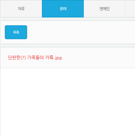
자유
유머
연예인
목록
단란한(?) 가족들의 카톡.jpg