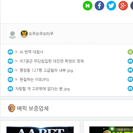
오쿠오쿠오타쿠
AI 번역 대참사
N
미7공군 무단침입한 대진연 학생의 정체
N
평창동 127평 고급빌라 내부.jpg
N
현질하는 이유JPG
N
자랑할 게 고모밖에 없다는 분.jpg
베픽 보증업체