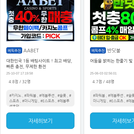
AABET
반딧불
베픽추천
베픽추천
대한민국 1등 배팅사이트 ! 최고 배당,
어둠을 밝히는 한줄기 빛
빠른 충전, 무제한 환전
25-10-07 17:19:58
25-06-03 02:56:01
4.8점 / 32명
4.7점 / 48명
#카지노
,
#파워볼
,
#에볼루션
,
#슬롯
,
#
#파워볼
,
#에볼루션
,
#슬
스포츠
,
#미니게임
,
#E스포츠
,
#레볼루
미니게임
,
#E스포츠
,
#레
션홀덤
자세히보기
자세히보