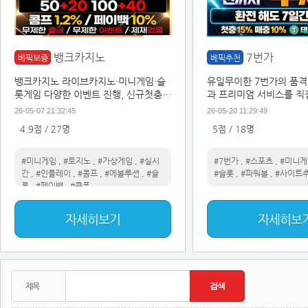
뱅크카지노
7번가
베픽보증
베픽추천
뱅크카지노 라이브카지노·미니게임·슬
유일무이한 7번가의 품격
롯게임 다양한 이벤트 진행, 신규첫충·
과 프리미엄 서비스를 직
재충·페이백·콤프 지급 혜택과 빠른충전
26-05-07 21:32:45
26-05-20 11:29:49
무제한환전 지원
4.9점 / 27명
5점 / 18명
#미니게임
,
#토지노
,
#가상게임
,
#실시
#7번가
,
#스포츠
,
#미니게
간
,
#인플레이
,
#콤프
,
#에볼루션
,
#슬
#슬롯
,
#파워볼
,
#사이트
롯
,
#페이백
,
#쿠폰
자세히보기
자세히보