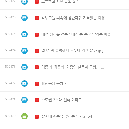
고백하고 차인 딸의 불평
502477
N
학부모들 뇌속에 음란마귀 가득있는 이유
502476
N
배선 정리를 전문가에게 돈 주고 맡기는 이유
502475
N
몇 년 전 유명했던 스웨덴 접객 문화.jpg
502474
N
최종의_최종의_최종인 살목지 근황.......
502473
N
용산공원 근황 ㄷㄷ
502472
N
수도권 2억대 신축 아파트
502471
N
상처에 소독약 뿌리는 남자.mp4
502470
N