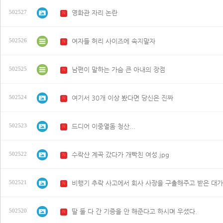
영화관 자리 논란
502527
N
여자들 허리 사이즈에 속지말자
502526
N
남편이 말하는 가슴 큰 아내의 장점
502525
N
여기서 30개 이상 봤다면 당신은 진짜
502524
N
드디어 이중열돔 청산...
502523
N
수락산 계곡 갔다가 개빡친 여성.jpg
502522
N
비행기 추락 사고에서 회사 사장을 구출해주고 받은 대가
502521
N
딸 둘 다 간 기증을 안 해준다고 하시며 우셨다.
502520
N