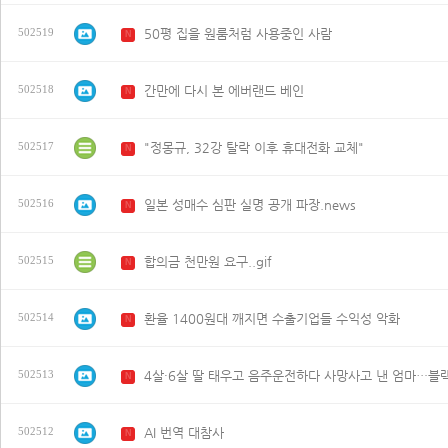
50평 집을 원룸처럼 사용중인 사람
502519
N
간만에 다시 본 에버랜드 베인
502518
N
"정몽규, 32강 탈락 이후 휴대전화 교체"
502517
N
일본 성매수 심판 실명 공개 파장.news
502516
N
합의금 천만원 요구..gif
502515
N
환율 1400원대 깨지면 수출기업들 수익성 악화
502514
N
502513
N
AI 번역 대참사
502512
N