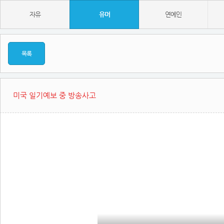
자유
유머
연예인
목록
미국 일기예보 중 방송사고