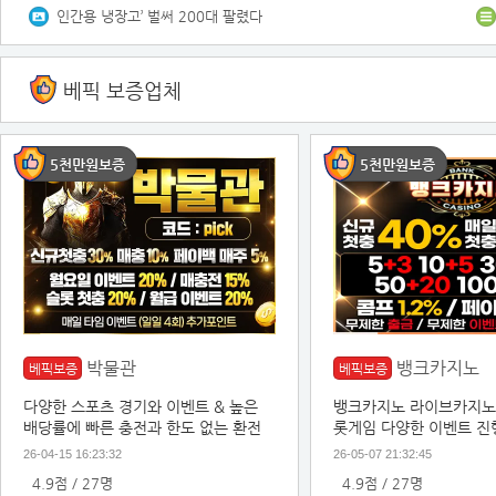
인간용 냉장고’ 벌써 200대 팔렸다
베픽 보증업체
5천만원보증
5천만원보증
박물관
뱅크카지노
베픽보증
베픽보증
다양한 스포츠 경기와 이벤트 & 높은
뱅크카지노 라이브카지노
배당률에 빠른 충전과 한도 없는 환전
롯게임 다양한 이벤트 진행
재충·페이백·콤프 지급 
26-04-15 16:23:32
26-05-07 21:32:45
무제한환전 지원
4.9점 / 27명
4.9점 / 27명