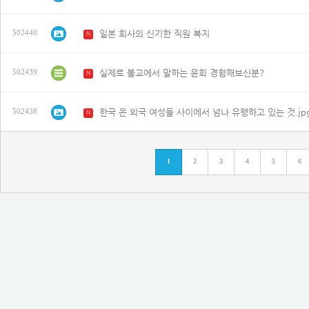
일본 회사의 신기한 직원 복지
502440
N
실제로 불교에서 말하는 윤회 경험해보신분?
502439
N
한국 온 외국 여성들 사이에서 넘나 유행하고 있는 것.jp
502438
N
1
2
3
4
5
6