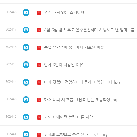
경제 개념 없는 소개팅녀
502448
N
502447
N
독일 유학생이 중국에서 체포된 이유
502446
N
연차 6일이 차감된 이유
502445
N
아기 갖겠다 전업하더니 몰래 피임한 아내.jpg
502444
N
화재 대피 시 호흡 그립톡 만든 초등학생.jpg
502443
N
교도소 에어컨 논란 다른 시각
502442
N
귀귀의 고향으로 추정 된다는 동네.jpg
502441
N