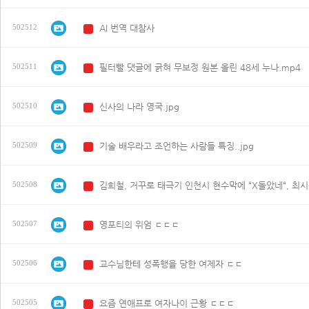
AI 번역 대참사
502512
N
필터빨 댓글에 긁혀 무보정 원본 올린 48세 누나.mp4
502511
N
신사의 나라 영국.jpg
502510
N
기술 배우라고 조언하는 사람들 특징..jpg
502509
N
502508
N
영포티의 위엄 ㄷㄷㄷ
502507
N
교수님한테 성폭행을 당한 여제자 ㄷㄷ
502506
N
요즘 연애프로 여자나이 근황 ㄷㄷㄷ
502505
N