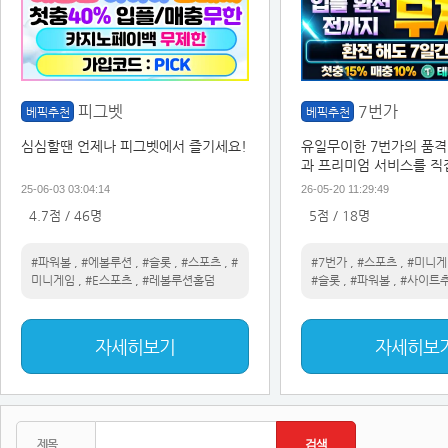
피그벳
7번가
베픽추천
베픽추천
심심할땐 언제나 피그벳에서 즐기세요!
유일무이한 7번가의 품격
과 프리미엄 서비스를 직
25-06-03 03:04:14
26-05-20 11:29:49
4.7점 / 46명
5점 / 18명
#파워볼
,
#에볼루션
,
#슬롯
,
#스포츠
,
#
#7번가
,
#스포츠
,
#미니게
미니게임
,
#E스포츠
,
#레볼루션홀덤
#슬롯
,
#파워볼
,
#사이트
자세히보기
자세히보