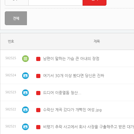
전체
번호
제목
남편이 말하는 가슴 큰 아내의 장점
502525
N
여기서 30개 이상 봤다면 당신은 진짜
502524
N
드디어 이중열돔 청산...
502523
N
수락산 계곡 갔다가 개빡친 여성.jpg
502522
N
비행기 추락 사고에서 회사 사장을 구출해주고 받은 대가
502521
N