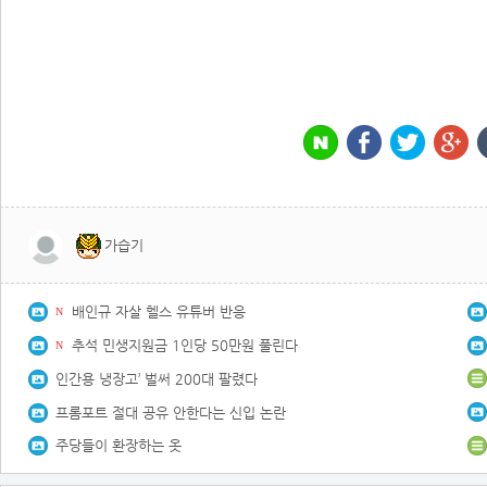
가습기
배인규 자살 헬스 유튜버 반응
N
추석 민생지원금 1인당 50만원 풀린다
N
인간용 냉장고’ 벌써 200대 팔렸다
프롬포트 절대 공유 안한다는 신입 논란
주당들이 환장하는 옷