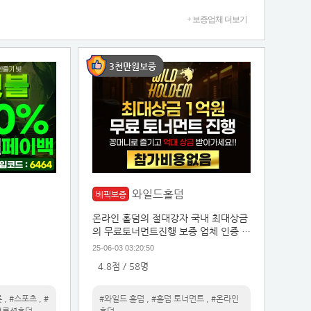
+ 보증업체 더보기
3천만원보증
와일드홀덤
베픽보증
온라인 홀덤의 절대강자 국내 최대상금
의 무료토너먼트진행 보증 업체 인증 사
이트
25-06-03 03:20:50
4.8점 / 58명
롯
,
#스포츠
,
#
#와일드 홀덤
,
#홀덤 토너먼트
,
#온라인