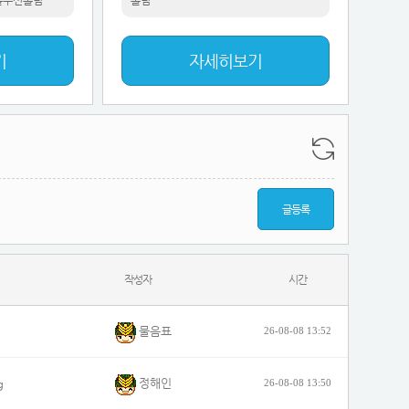
볼루션홀덤
홀덤
기
자세히보기
글등록
작성자
시간
물음표
26-08-08 13:52
정해인
g
26-08-08 13:50