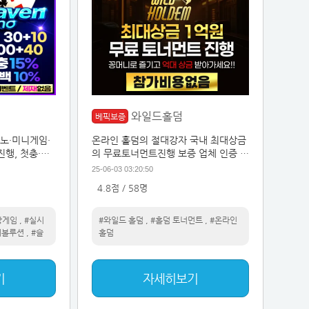
와일드홀덤
베픽보증
노·미니게임·
온라인 홀덤의 절대강자 국내 최대상금
행, 첫충·재
의 무료토너먼트진행 보증 업체 인증 사
전 무제한환전
이트
25-06-03 03:20:50
4.8점 / 58명
상게임
,
#실시
#와일드 홀덤
,
#홀덤 토너먼트
,
#온라인
에볼루션
,
#슬
홀덤
기
자세히보기