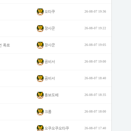
오타쿠
26-08-07 19:36
장사꾼
26-08-07 19:22
장사꾼
언 폭로
26-08-07 19:05
곰비서
26-08-07 19:00
곰비서
26-08-07 18:40
홍보도배
26-08-07 18:35
크롬
26-08-07 18:00
오쿠오쿠오타쿠
26-08-07 17:40