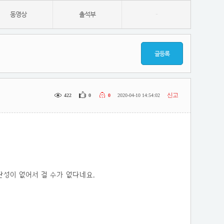
동영상
출석부
-
글등록
신고
422
0
0
2020-04-10 14:54:02
탄성이 없어서 걸 수가 없다네요.