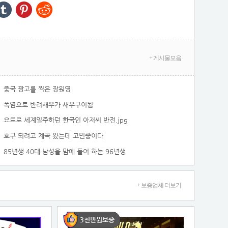
+ 게시물모음
중국 광고를 찍은 장원영
폭염으로 반려새우가 새우구이됨
요트로 세계일주하던 한국인 아저씨 반전.jpg
호구 되려고 계곡 왔는데 고민중이다
85년생 40대 남성을 맘에 들어 하는 96년생
+ 보증업체 더보기
3천만원보증